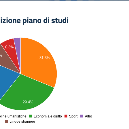
zione piano di studi
6.3%
4%
31.3%
29.4%
pline umanistiche
Economia e diritto
Sport
Altro
0
Lingue straniere