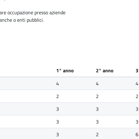
are occupazione presso aziende
anche o enti pubblici.
1° anno
2° anno
3
4
4
4
2
2
2
3
3
3
3
3
3
3
2
6