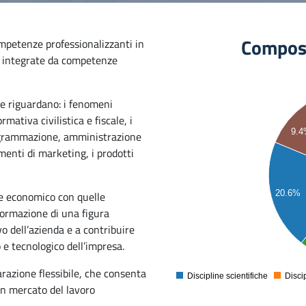
Composi
petenze professionalizzanti in
 integrate da competenze
le riguardano: i fenomeni
50
mativa civilistica e fiscale, i
45
9.
rogrammazione, amministrazione
40
umenti di marketing, i prodotti
35
30
25
20.6%
re economico con quelle
20
 formazione di una figura
15
o dell’azienda e a contribuire
10
 e tecnologico dell’impresa.
5
arazione flessibile, che consenta
Discipline scientifiche
Disci
 un mercato del lavoro