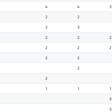
4
4
3
2
2
2
3
2
2
2
2
2
2
2
2
2
2
1
1
1
3
3