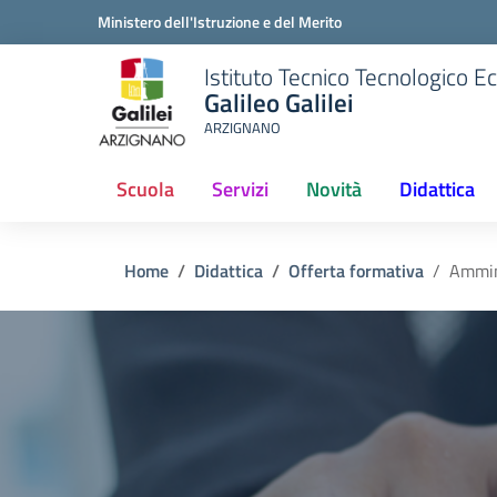
Ministero dell'Istruzione e del Merito
Istituto Tecnico Tecnologico 
Galileo Galilei
ARZIGNANO
Scuola
Servizi
Novità
Didattica
(current)
Home
Didattica
Offerta formativa
Ammin