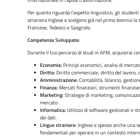
internazionale in rapida trasformazione.
Per quanto riguarda l’aspetto linguistico, gli studen
straniera Inglese e scelgono già nel primo biennio la 
Francese, Tedesco e Spagnolo.
Competenze Sviluppate:
Durante il tuo percorso di studi in AFM, acquisirai c
Economia:
Principi economici, analisi di mercat
Diritto:
Diritto commerciale, diritto del lavoro, d
Amministrazione:
Contabilità, bilancio, gestion
Finanza:
Mercati finanziari, strumenti finanziari,
Marketing:
Strategie di marketing, comunicazio
mercato.
Informatica:
Utilizzo di software gestionali e st
dei dati.
Lingue straniere:
Inglese e spesso anche una se
fondamentali per operare in un contesto intern