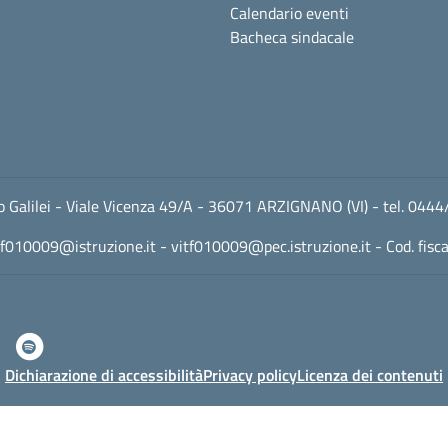
Calendario eventi
Bacheca sindacale
leo Galilei - Viale Vicenza 49/A - 36071 ARZIGNANO (VI) - tel. 
tf010009@istruzione.it
-
vitf010009@pec.istruzione.it
- Cod. fis
Dichiarazione di accessibilità
Privacy policy
Licenza dei contenuti