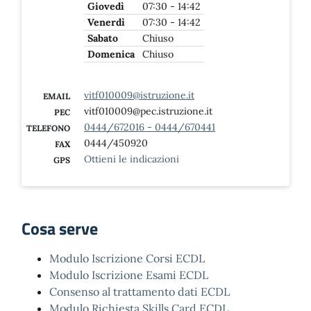
Giovedì
07:30 - 14:42
Venerdì
07:30 - 14:42
Sabato
Chiuso
Domenica
Chiuso
vitf010009@istruzione.it
EMAIL
vitf010009@pec.istruzione.it
PEC
0444/672016 - 0444/670441
TELEFONO
0444/450920
FAX
Ottieni le indicazioni
GPS
Cosa serve
Modulo Iscrizione Corsi ECDL
Modulo Iscrizione Esami ECDL
Consenso al trattamento dati ECDL
Modulo Richiesta Skills Card ECDL