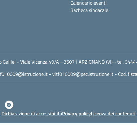
Calendario eventi
Bacheca sindacale
leo Galilei - Viale Vicenza 49/A - 36071 ARZIGNANO (VI) - tel. 
tf010009@istruzione.it
-
vitf010009@pec.istruzione.it
- Cod. fis
Dichiarazione di accessibilità
Privacy policy
Licenza dei contenuti