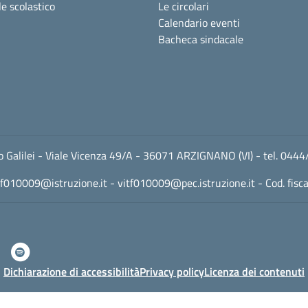
e scolastico
Le circolari
Calendario eventi
Bacheca sindacale
leo Galilei - Viale Vicenza 49/A - 36071 ARZIGNANO (VI) - tel. 
tf010009@istruzione.it
-
vitf010009@pec.istruzione.it
- Cod. fis
Dichiarazione di accessibilità
Privacy policy
Licenza dei contenuti