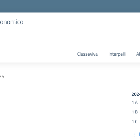
Economico
Classeviva
Interpelli
A
25
202
1 A
1 B
1 C