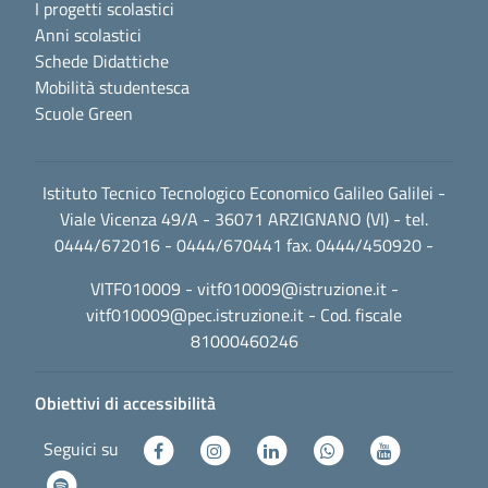
I progetti scolastici
Anni scolastici
Schede Didattiche
Mobilità studentesca
Scuole Green
Istituto Tecnico Tecnologico Economico Galileo Galilei -
Viale Vicenza 49/A - 36071 ARZIGNANO (VI) - tel.
0444/672016 - 0444/670441 fax. 0444/450920 -
VITF010009 -
vitf010009@istruzione.it
-
vitf010009@pec.istruzione.it
- Cod. fiscale
81000460246
Obiettivi di accessibilità
Seguici su