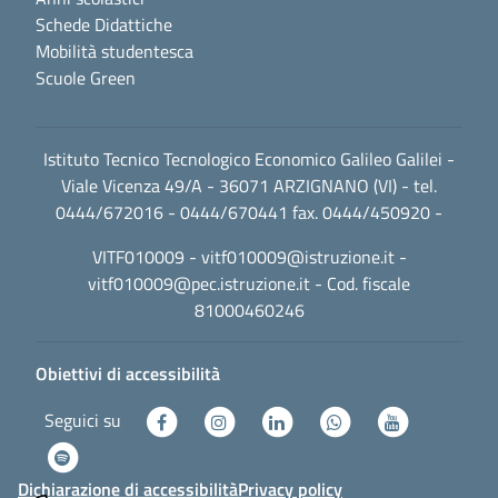
Schede Didattiche
Mobilità studentesca
Scuole Green
Istituto Tecnico Tecnologico Economico Galileo Galilei -
Viale Vicenza 49/A - 36071 ARZIGNANO (VI) - tel.
0444/672016 - 0444/670441 fax. 0444/450920 -
VITF010009 -
vitf010009@istruzione.it
-
vitf010009@pec.istruzione.it
- Cod. fiscale
81000460246
Obiettivi di accessibilità
Seguici su
Dichiarazione di accessibilità
Privacy policy