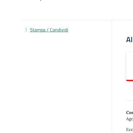
Stampa / Condividi
Al
Con
Ago
Ecc