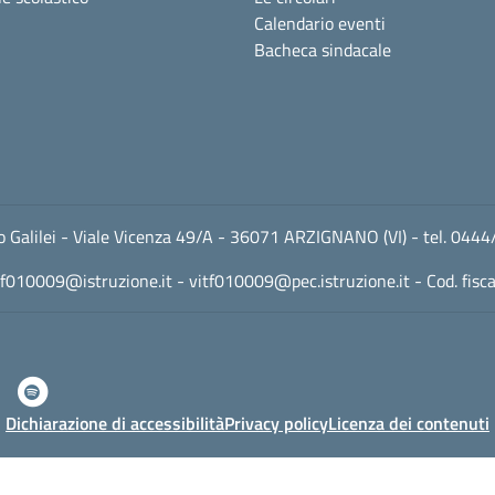
Calendario eventi
Bacheca sindacale
leo Galilei - Viale Vicenza 49/A - 36071 ARZIGNANO (VI) - tel. 
tf010009@istruzione.it
-
vitf010009@pec.istruzione.it
- Cod. fis
Dichiarazione di accessibilità
Privacy policy
Licenza dei contenuti