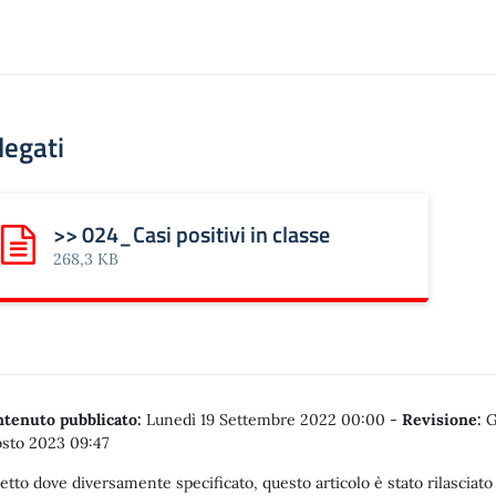
legati
>> 024_Casi positivi in classe
Scarica: >> 024_Casi positivi in classe
268,3 KB
tenuto pubblicato:
Lunedì 19 Settembre 2022 00:00
-
Revisione:
G
sto 2023 09:47
etto dove diversamente specificato, questo articolo è stato rilasciato