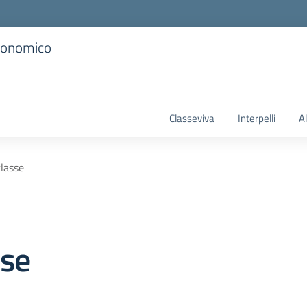
Economico
Classeviva
Interpelli
A
classe
sse