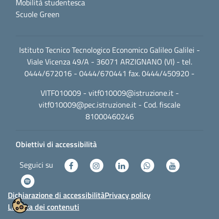
Mobilità studentesca
Scuole Green
Istituto Tecnico Tecnologico Economico Galileo Galilei -
Viale Vicenza 49/A - 36071 ARZIGNANO (VI) - tel.
0444/672016 - 0444/670441 fax. 0444/450920 -
VITF010009 -
vitf010009@istruzione.it
-
vitf010009@pec.istruzione.it
- Cod. fiscale
81000460246
Obiettivi di accessibilità
Seguici su
Dichiarazione di accessibilità
Privacy policy
Licenza dei contenuti