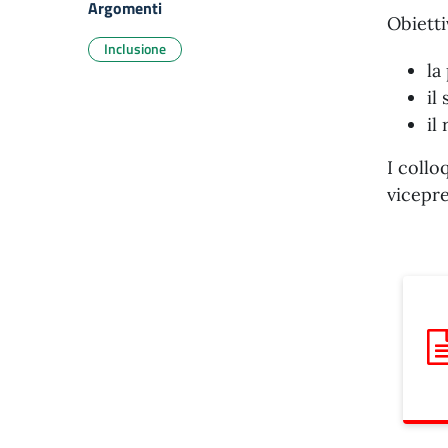
Argomenti
Obietti
Inclusione
la
il
il
I collo
vicepre
Sca