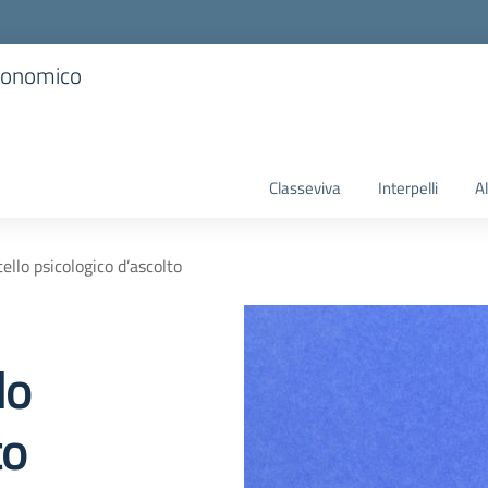
Economico
Classeviva
Interpelli
A
ello psicologico d’ascolto
lo
to