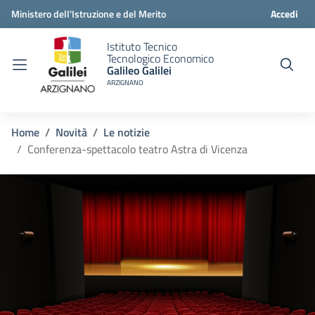
Ministero dell'Istruzione e del Merito
Accedi
Istituto Tecnico
Tecnologico Economico
Galileo Galilei
ARZIGNANO
Home
Novità
Le notizie
Conferenza-spettacolo teatro Astra di Vicenza