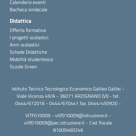
Calendario eventi
Bacheca sindacale
Didattica
Offerta formativa
I progetti scolastici
Anni scolastici
Schede Didattiche
Mobilità studentesca
Scuole Green
Istituto Tecnico Tecnologico Economico Galileo Galilei -
Viale Vicenza 49/A - 36071 ARZIGNANO (VI) - tel.
0444/672016 - 0444/670441 fax. 0444/450920 -
VITF010009 -
vitf010009@istruzione.it
-
vitf010009@pec.istruzione.it
- Cod. fiscale
81000460246