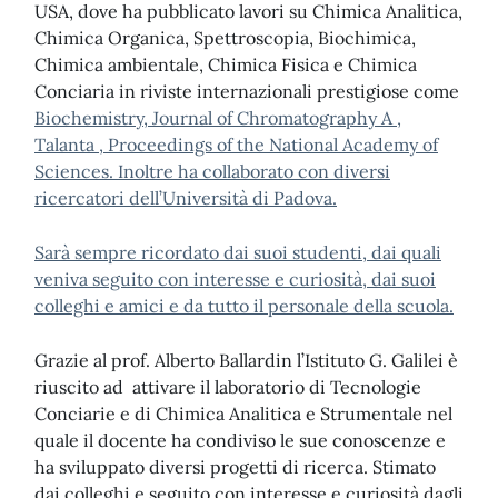
USA, dove ha pubblicato lavori su Chimica Analitica,
Chimica Organica, Spettroscopia, Biochimica,
Chimica ambientale, Chimica Fisica e Chimica
Conciaria in riviste internazionali prestigiose come
Biochemistry, Journal of Chromatography A ,
Talanta , Proceedings of the National Academy of
Sciences. Inoltre ha collaborato con diversi
ricercatori dell’Università di Padova.
Sarà sempre ricordato dai suoi studenti, dai quali
veniva seguito con interesse e curiosità, dai suoi
colleghi e amici e da tutto il personale della scuola.
Grazie al prof. Alberto Ballardin l’Istituto G. Galilei è
riuscito ad attivare il laboratorio di Tecnologie
Conciarie e di Chimica Analitica e Strumentale nel
quale il docente ha condiviso le sue conoscenze e
ha sviluppato diversi progetti di ricerca. Stimato
dai colleghi e seguito con interesse e curiosità dagli