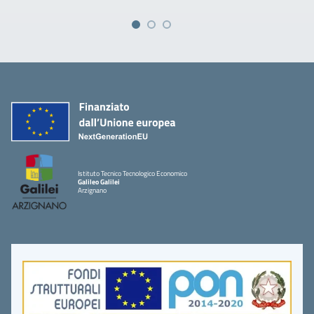
Istituto Tecnico Tecnologico Economico
Galileo Galilei
Arzignano