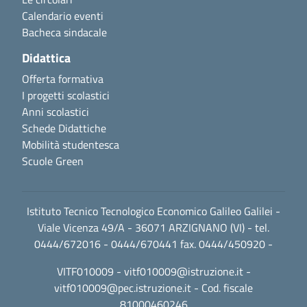
Calendario eventi
Bacheca sindacale
Didattica
Offerta formativa
I progetti scolastici
Anni scolastici
Schede Didattiche
Mobilità studentesca
Scuole Green
Istituto Tecnico Tecnologico Economico Galileo Galilei -
Viale Vicenza 49/A - 36071 ARZIGNANO (VI) - tel.
0444/672016 - 0444/670441 fax. 0444/450920 -
VITF010009 -
vitf010009@istruzione.it
-
vitf010009@pec.istruzione.it
- Cod. fiscale
81000460246