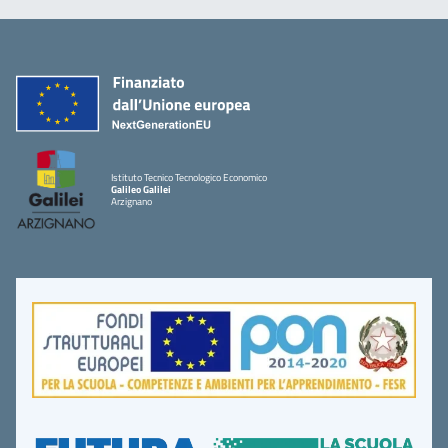
Istituto Tecnico Tecnologico Economico
Galileo Galilei
Arzignano