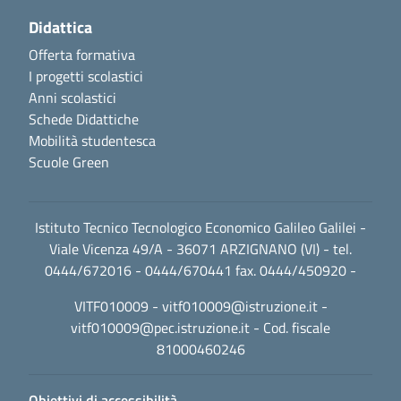
Didattica
Offerta formativa
I progetti scolastici
Anni scolastici
Schede Didattiche
Mobilità studentesca
Scuole Green
Istituto Tecnico Tecnologico Economico Galileo Galilei -
Viale Vicenza 49/A - 36071 ARZIGNANO (VI) - tel.
0444/672016 - 0444/670441 fax. 0444/450920 -
VITF010009 -
vitf010009@istruzione.it
-
vitf010009@pec.istruzione.it
- Cod. fiscale
81000460246
Obiettivi di accessibilità