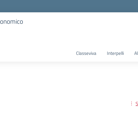
Economico
Classeviva
Interpelli
A
S