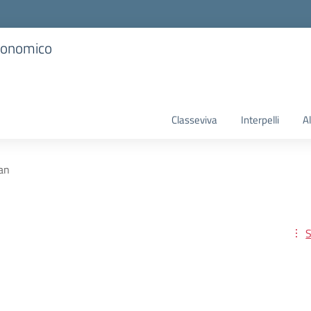
Economico
Classeviva
Interpelli
A
an
S