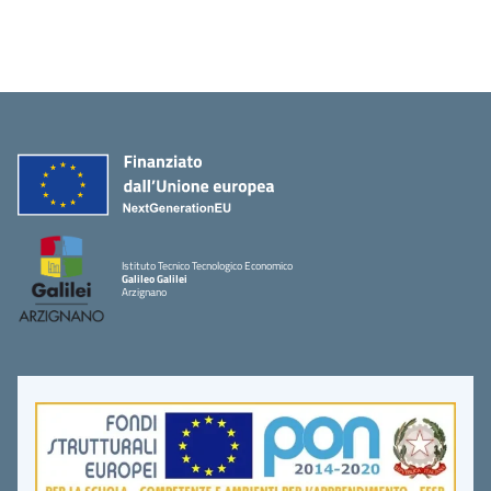
Istituto Tecnico Tecnologico Economico
Galileo Galilei
Arzignano