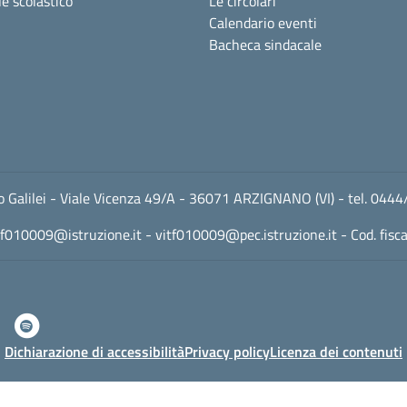
e scolastico
Le circolari
Calendario eventi
Bacheca sindacale
leo Galilei - Viale Vicenza 49/A - 36071 ARZIGNANO (VI) - tel. 
tf010009@istruzione.it
-
vitf010009@pec.istruzione.it
- Cod. fis
Dichiarazione di accessibilità
Privacy policy
Licenza dei contenuti