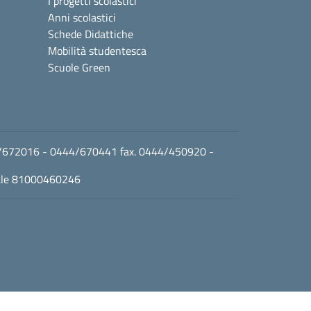
I progetti scolastici
Anni scolastici
Schede Didattiche
Mobilità studentesca
Scuole Green
0444/672016 - 0444/670441 fax. 0444/450920 -
cale 81000460246