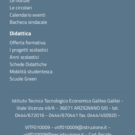
Le notizie
Le circolari
Calendario eventi
Bacheca sindacale
Didattica
Offerta formativa
I progetti scolastici
Anni scolastici
Schede Didattiche
Mobilità studentesca
Scuole Green
Istituto Tecnico Tecnologico Economico Galileo Galilei -
Viale Vicenza 49/A - 36071 ARZIGNANO (VI) - tel.
0444/672016 - 0444/670441 fax. 0444/450920 -
VITF010009 -
vitf010009@istruzione.it
-
vitf010009@pec.istruzione.it
- Cod. fiscale