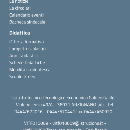
Le notizie
Le circolari
Calendario eventi
Bacheca sindacale
Didattica
Offerta formativa
I progetti scolastici
Anni scolastici
Schede Didattiche
Mobilità studentesca
Scuole Green
Istituto Tecnico Tecnologico Economico Galileo Galilei -
Viale Vicenza 49/A - 36071 ARZIGNANO (VI) - tel.
0444/672016 - 0444/670441 fax. 0444/450920 -
VITF010009 -
vitf010009@istruzione.it
-
vitf010009@pec.istruzione.it
- Cod. fiscale