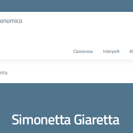
Economico
Classeviva
Interpelli
A
etta
Simonetta Giaretta