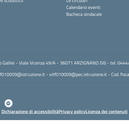
e scolastico
Le circolari
Calendario eventi
Bacheca sindacale
leo Galilei - Viale Vicenza 49/A - 36071 ARZIGNANO (VI) - tel. 
tf010009@istruzione.it
-
vitf010009@pec.istruzione.it
- Cod. fis
Dichiarazione di accessibilità
Privacy policy
Licenza dei contenuti