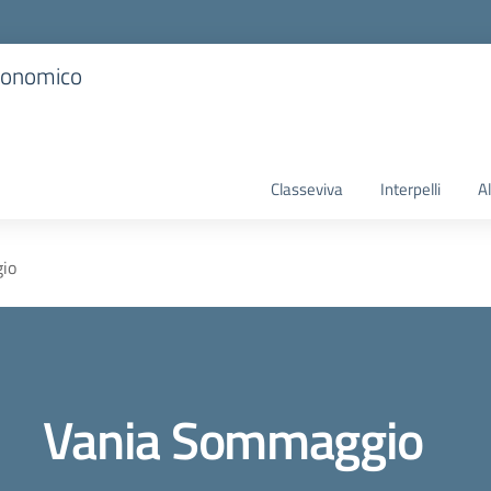
Economico
Classeviva
Interpelli
A
io
Vania Sommaggio