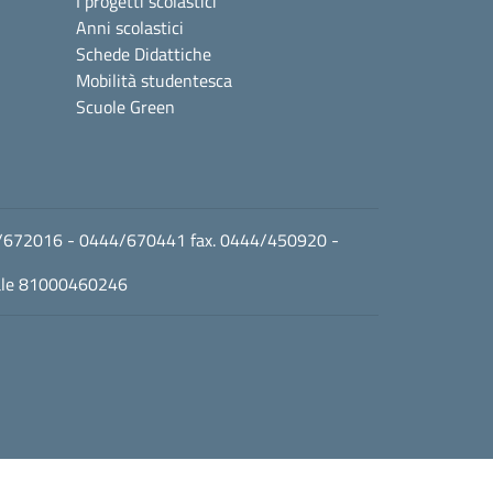
I progetti scolastici
Anni scolastici
Schede Didattiche
Mobilità studentesca
Scuole Green
0444/672016 - 0444/670441 fax. 0444/450920 -
cale 81000460246