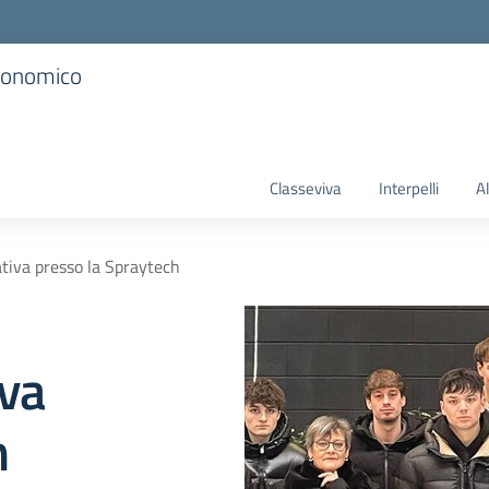
Economico
Classeviva
Interpelli
A
tiva presso la Spraytech
iva
h