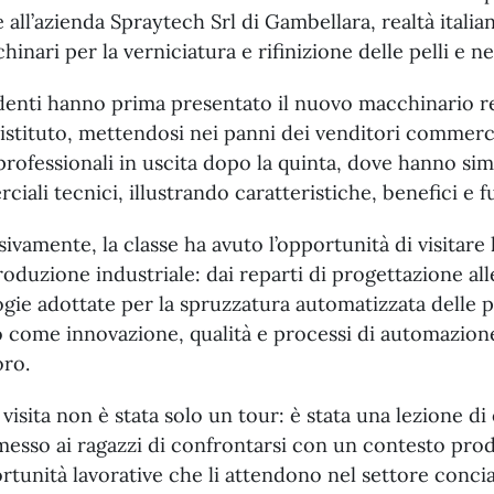
 all’azienda Spraytech Srl di Gambellara, realtà itali
hinari per la verniciatura e rifinizione delle pelli e n
udenti hanno prima presentato il nuovo macchinario r
istituto, mettendosi nei panni dei venditori commerci
 professionali in uscita dopo la quinta, dove hanno si
iali tecnici, illustrando caratteristiche, benefici e
ivamente, la classe ha avuto l’opportunità di visitar
roduzione industriale: dai reparti di progettazione alle
gie adottate per la spruzzatura automatizzata delle p
o come innovazione, qualità e processi di automazion
oro.
visita non è stata solo un tour: è stata una lezione d
messo ai ragazzi di confrontarsi con un contesto pro
rtunità lavorative che li attendono nel settore conc