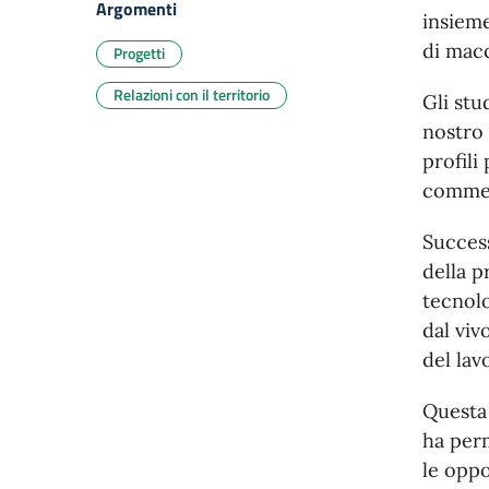
Argomenti
insieme
di macc
Progetti
Relazioni con il territorio
Gli st
nostro 
profili
commerc
Success
della p
tecnolo
dal viv
del lav
Questa 
ha per
le oppo