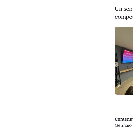
Un sent
compet
Contenut
Gennaio 