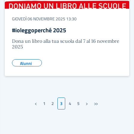
GIOVEDÌ 06 NOVEMBRE 2025 13:30
#ioleggoperché 2025
Dona un libro alla tua scuola dal 7 al 16 novembre
2025
Alunni
‹
›
»
1
2
3
4
5
Pagina precedente
Pagina successiva
Ultima pagina